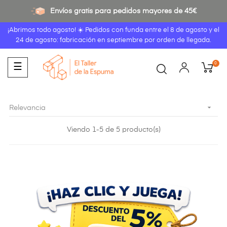
Envíos gratis para pedidos mayores de 45€
¡Abrimos todo agosto! ☀️ Pedidos con funda entre el
8 de agosto
y el
24 de agosto: fabricación en septiembre por orden de llegada.
0
Navegación
☰
de
palanca

Relevancia
Viendo 1-5 de 5 producto(s)