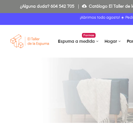
cloud_download
¿Alguna duda?
604 542 705
Catálogo El Taller de
¡Abrimos todo agosto! ☀️ Ped
Formas
Espuma a medida
Hogar
Pa