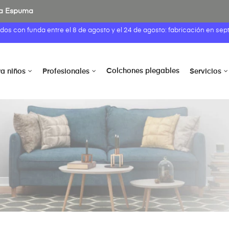
 la Espuma
idos con funda entre el
8 de agosto
y el 24 de agosto: fabricación en sep
Colchones plegables
ra niños
Profesionales
Servicios