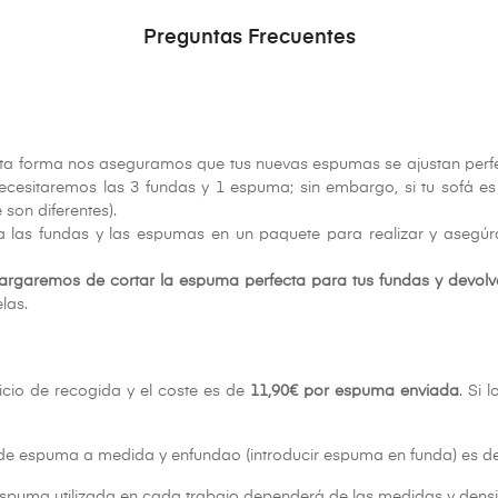
Preguntas Frecuentes
ta forma nos aseguramos que tus nuevas espumas se ajustan perf
 necesitaremos las 3 fundas y 1 espuma; sin embargo, si tu sofá 
son diferentes).
 las fundas y las espumas en un paquete para realizar y aseg
argaremos de cortar la espuma perfecta para tus fundas y devolv
las.
vicio de recogida y el coste es de
11,90€ por espuma enviada
. Si 
de espuma a medida y enfundao (introducir espuma en funda) es de
espuma utilizada en cada trabajo dependerá de las medidas y den