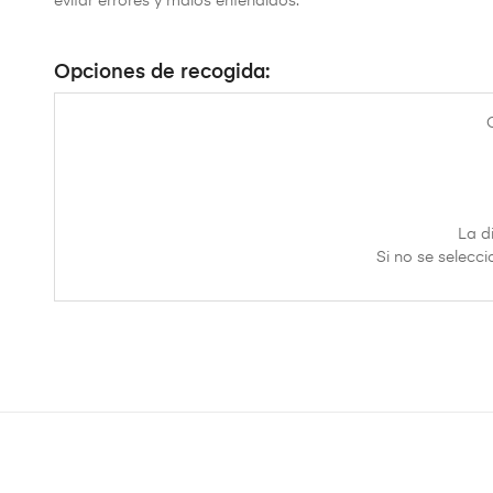
evitar errores y malos entendidos.
Opciones de recogida:
La d
Si no se selecci