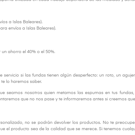
íos a Islas Baleares).
ara envíos a Islas Baleares).
r un ahorro el 40% o el 50%.
e servicio si las fundas tienen algún desperfecto: un roto, un aguj
 te lo haremos saber.
ue seamos nosotros quien metamos las espumas en tus fundas, 
entaremos que no nos pase y te informaremos antes si creemos que 
personalizado, no se podrán devolver los productos. No te preocu
 que el producto sea de la calidad que se merece. Si tenemos cua