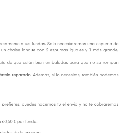
ectamente a tus fundas. Solo necesitaremos una espuma de
es un chaise longue con 2 espumas iguales y 1 más grande,
úrate de que están bien embaladas para que no se rompan
értelo reparado
. Además, si lo necesitas, también podemos
lo prefieres, puedes hacernos tú el envío y no te cobraremos
 60,50 € por funda.
sidades de la espuma.