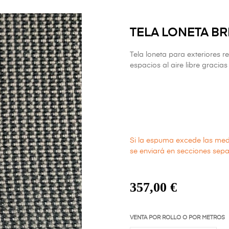
TELA LONETA BR
Tela loneta para exteriores r
espacios al aire libre gracia
Si la espuma excede las me
se enviará en secciones sep
357,00 €
VENTA POR ROLLO O POR METROS