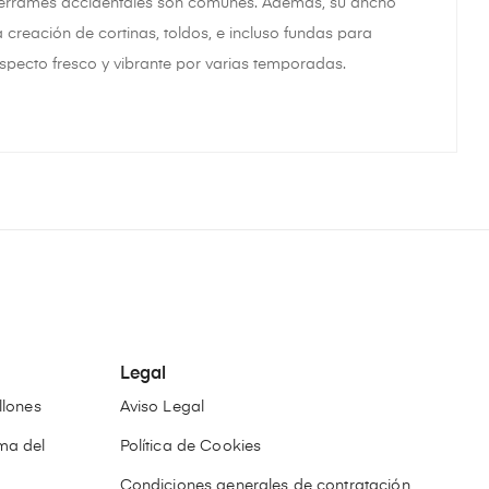
 derrames accidentales son comunes. Además, su ancho
creación de cortinas, toldos, e incluso fundas para
specto fresco y vibrante por varias temporadas​.
Legal
llones
Aviso Legal
ma del
Política de Cookies
Condiciones generales de contratación