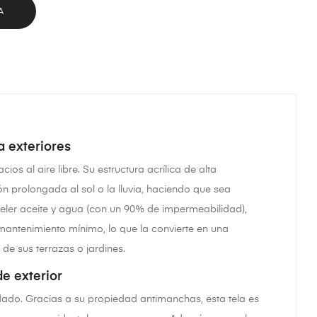
A
a exteriores
os al aire libre. Su estructura acrílica de alta
n prolongada al sol o la lluvia, haciendo que sea
epeler aceite y agua (con un 90% de impermeabilidad),
antenimiento mínimo, lo que la convierte en una
 sus terrazas o jardines​.
de exterior
uidado. Gracias a su propiedad antimanchas, esta tela es