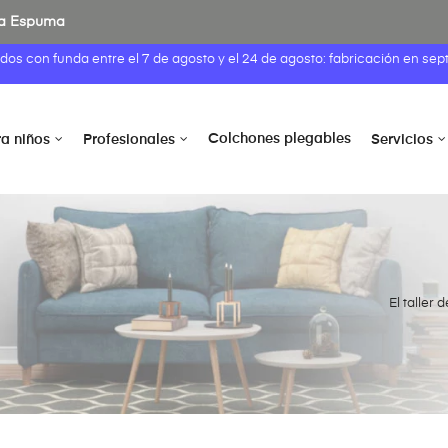
 la Espuma
idos con funda entre el
7 de agosto
y el 24 de agosto: fabricación en sep
Colchones plegables
ra niños
Profesionales
Servicios
El taller