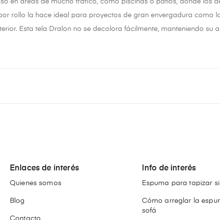
uso en áreas de mucho tráfico, como piscinas o patios, donde los
por rollo la hace ideal para proyectos de gran envergadura como la 
erior. Esta tela Dralon no se decolora fácilmente, manteniendo su a
Enlaces de interés
Info de interés
Quienes somos
Espuma para tapizar si
Blog
Cómo arreglar la espu
sofá
Contacto