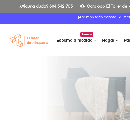
cloud_download
¿Alguna duda?
604 542 705
Catálogo El Taller de
¡Abrimos todo agosto! ☀️ Ped
Formas
Espuma a medida
Hogar
Pa