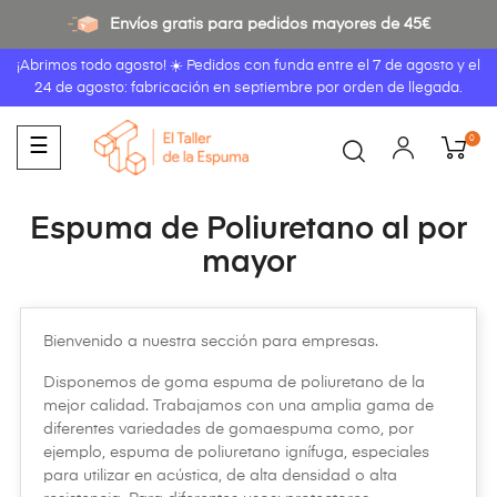
Envíos gratis para pedidos mayores de 45€
¡Abrimos todo agosto! ☀️ Pedidos con funda entre el
7 de agosto
y el
24 de agosto: fabricación en septiembre por orden de llegada.
0
Navegación
☰
de
palanca
Espuma de Poliuretano al por
mayor
Bienvenido a nuestra sección para empresas.
Disponemos de goma espuma de poliuretano de la
mejor calidad. Trabajamos con una amplia gama de
diferentes variedades de gomaespuma como, por
ejemplo, espuma de poliuretano ignífuga, especiales
para utilizar en acústica, de alta densidad o alta