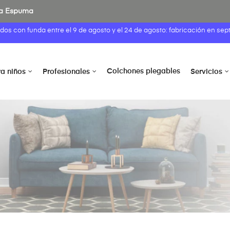
 la Espuma
idos con funda entre el
9 de agosto
y el 24 de agosto: fabricación en sep
Colchones plegables
ra niños
Profesionales
Servicios