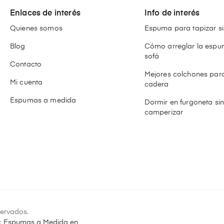
Enlaces de interés
Info de interés
Quienes somos
Espuma para tapizar si
Blog
Cómo arreglar la espu
sofá
Contacto
Mejores colchones para
Mi cuenta
cadera
Espumas a medida
Dormir en furgoneta si
camperizar
ervados.
:
Espumas a Medida en