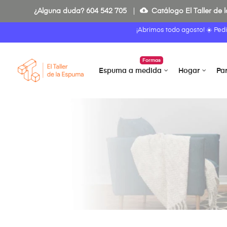
cloud_download
¿Alguna duda?
604 542 705
Catálogo El Taller de
¡Abrimos todo agosto! ☀️ Ped
Formas
Espuma a medida
Hogar
Pa