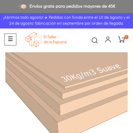
Envíos gratis para pedidos mayores de 45€
¡Abrimos todo agosto! ☀️ Pedidos con funda entre el
10 de agosto
y el
24 de agosto: fabricación en septiembre por orden de llegada.
0
Navegación
☰
de
palanca