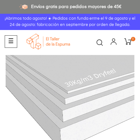
Envíos gratis para pedidos mayores de 45€
¡Abrimos todo agosto! ☀️ Pedidos con funda entre el
9 de agosto
y el
24 de agosto: fabricación en septiembre por orden de llegada.
0
Navegación
☰
de
palanca