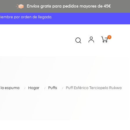
Envíos gratis para pedidos mayores de 45€
tiembre por orden de llegada.
0
de la espuma
Hogar
Puffs
Puff Esférico Terciopelo Rukwa