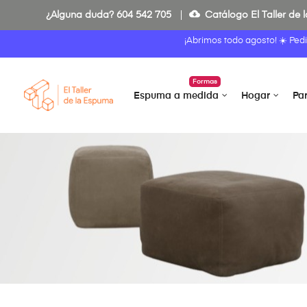
cloud_download
¿Alguna duda?
604 542 705
Catálogo El Taller de
¡Abrimos todo agosto! ☀️ Ped
Formas
Espuma a medida
Hogar
Pa