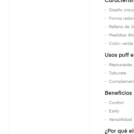
Característ
Diseño único
Forma redo
Relleno de 
Medidas: 4
Color: verde
Usos puff e
Reposapiés
Taburete
Complement
Beneficios
Confort
Estilo
Versatilidad
¿Por qué el