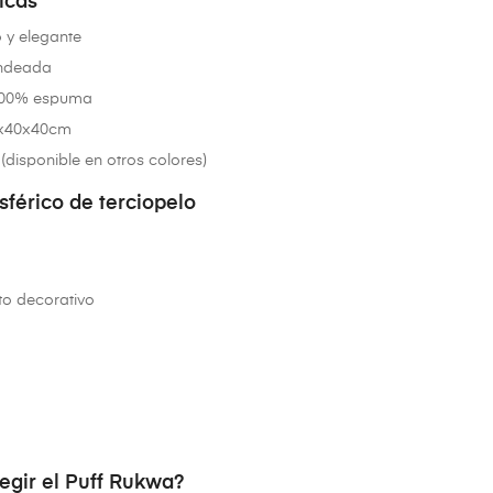
icas
 y elegante
ndeada
100% espuma
0x40x40cm
 (disponible en otros colores)
sférico de terciopelo
o decorativo
egir el Puff Rukwa?