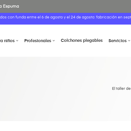
 la Espuma
idos con funda entre el
6 de agosto
y el 24 de agosto: fabricación en sep
Colchones plegables
ra niños
Profesionales
Servicios
El taller 