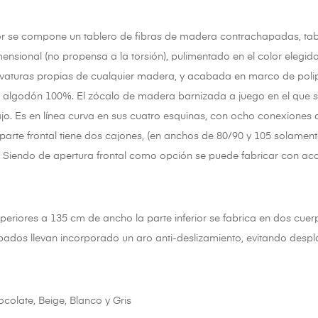
ior se compone un tablero de fibras de madera contrachapadas, tabl
mensional (no propensa a la torsión), pulimentado en el color elegid
rvaturas propias de cualquier madera, y acabada en marco de polip
e algodón 100%. El zócalo de madera barnizada a juego en el que se
o. Es en línea curva en sus cuatro esquinas, con ocho conexiones d
 parte frontal tiene dos cajones, (en anchos de 80/90 y 105 solamente
 Siendo de apertura frontal como opción se puede fabricar con acce
eriores a 135 cm de ancho la parte inferior se fabrica en dos cuerpo
ados llevan incorporado un aro anti-deslizamiento, evitando despla
olate, Beige, Blanco y Gris