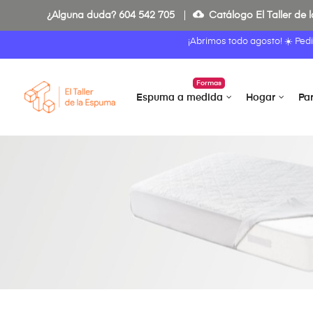
cloud_download
¿Alguna duda?
604 542 705
Catálogo El Taller de
¡Abrimos todo agosto! ☀️ Ped
Formas
Espuma a medida
Hogar
Pa