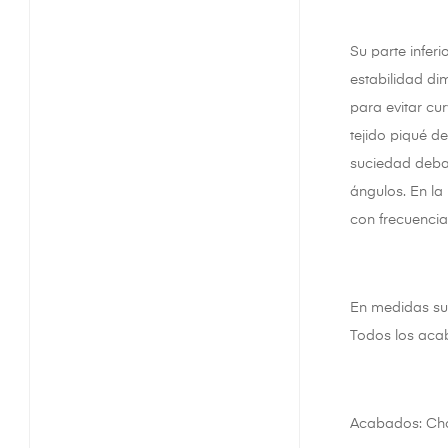
Su parte infer
estabilidad di
para evitar cu
tejido piqué d
suciedad debaj
ángulos. En la
con frecuencia
En medidas sup
Todos los acab
Acabados: Choc