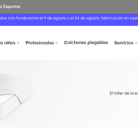
 la Espuma
idos con funda entre el
9 de agosto
y el 24 de agosto: fabricación en sep
Colchones plegables
ra niños
Profesionales
Servicios
El taller de la