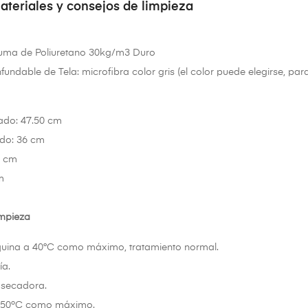
ateriales y consejos de limpieza
puma de Poliuretano 30kg/m3 Duro
undable de Tela: microfibra color gris (el color puede elegirse, par
ado: 47.50 cm
ado: 36 cm
0 cm
m
impieza
uina a 40°C como máximo, tratamiento normal.
ía.
 secadora.
 150ºC como máximo.