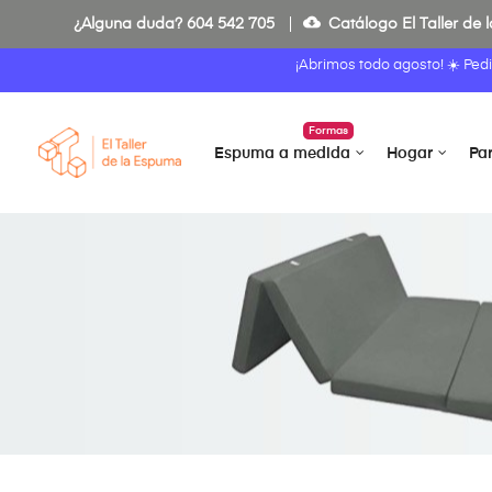
cloud_download
¿Alguna duda?
604 542 705
Catálogo El Taller de
¡Abrimos todo agosto! ☀️ Ped
Formas
Espuma a medida
Hogar
Pa