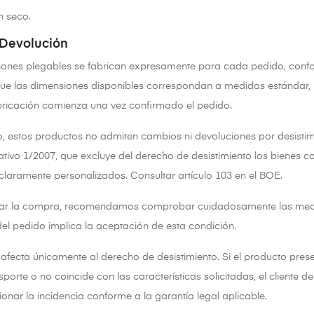
n seco.
 Devolución
hones plegables se fabrican expresamente para cada pedido, confo
nque las dimensiones disponibles correspondan a medidas estándar
bricación comienza una vez confirmado el pedido.
o, estos productos no admiten cambios ni devoluciones por desistimi
ativo 1/2007, que excluye del derecho de desistimiento los bienes 
claramente personalizados.
Consultar artículo 103 en el BOE
.
izar la compra, recomendamos comprobar cuidadosamente las medida
el pedido implica la aceptación de esta condición.
 afecta únicamente al derecho de desistimiento. Si el producto pres
nsporte o no coincide con las características solicitadas, el client
nar la incidencia conforme a la garantía legal aplicable.