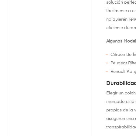
solución perf
fácilmente a e
no quieren ren
eficiente durant
Algunos Model
Citroën Berli
Peugeot Rift
Renault Ka
Durabilidad
Elegir un colc
mercado están 
propias de la 
aseguren una 
transpirabilid