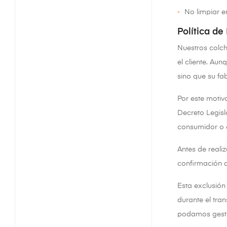
No limpiar e
Política de
Nuestros colc
el cliente. Au
sino que su fa
Por este motiv
Decreto Legisl
consumidor o 
Antes de real
confirmación d
Esta exclusión
durante el tra
podamos gestio