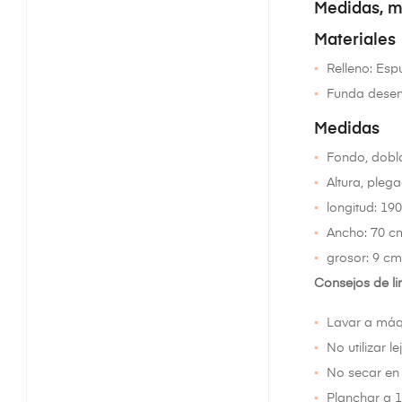
Medidas, m
Materiales
Relleno: Es
Funda desenf
Medidas
Fondo, dobl
Altura, pleg
longitud: 19
Ancho: 70 c
grosor: 9 cm
Consejos de l
Lavar a máq
No utilizar lej
No secar en
Planchar a