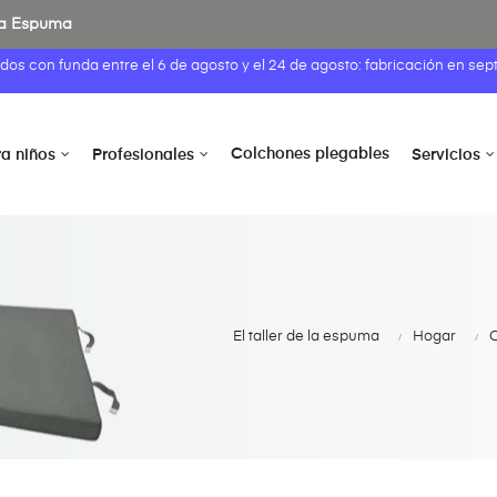
 la Espuma
idos con funda entre el
6 de agosto
y el 24 de agosto: fabricación en sep
Colchones plegables
ra niños
Profesionales
Servicios
El taller de la espuma
Hogar