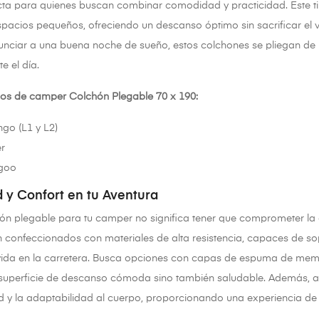
ecta para quienes buscan combinar comodidad y practicidad. Este 
spacios pequeños, ofreciendo un descanso óptimo sin sacrificar el v
unciar a una buena noche de sueño, estos colchones se pliegan de
e el día.
os de camper Colchón Plegable 70 x 190:
ngo (L1 y L2)
er
ngoo
 y Confort en tu Aventura
hón plegable para tu camper no significa tener que comprometer la 
confeccionados con materiales de alta resistencia, capaces de sopo
vida en la carretera. Busca opciones con capas de espuma de memo
superficie de descanso cómoda sino también saludable. Además, al
ad y la adaptabilidad al cuerpo, proporcionando una experiencia de