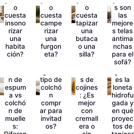
o
o
o
s son
cuesta
cuesta
cuesta
las
insono
campe
tapizar
mejore
rizar
rizar
una
s telas
una
una
butaca
antima
habita
furgon
o una
nchas
ción?
eta?
silla?
para el
sofá?
Colchó
¿Qué
Funda
¿Qué
n de
tipo de
s de
es la
espum
colchó
cojines
loneta
a vs
n
: ¿Es
hidrofu
colchó
compr
mejor
gada y
n de
ar para
con
en qué
muelle
invitad
cremall
proyec
s:
os?
era o
tos de
Diferen
sin
tapicer