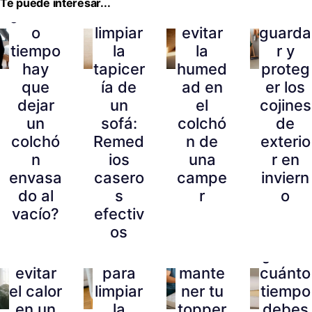
Te puede interesar...
¿Cuánt
Cómo
Cómo
Cómo
o
limpiar
evitar
guarda
tiempo
la
la
r y
hay
tapicer
humed
proteg
que
ía de
ad en
er los
dejar
un
el
cojines
un
sofá:
colchó
de
colchó
Remed
n de
exterio
n
ios
una
r en
envasa
casero
campe
inviern
do al
s
r
o
vacío?
efectiv
os
Cómo
Trucos
Cómo
¿Cada
evitar
para
mante
cuánto
el calor
limpiar
ner tu
tiempo
en un
la
topper
debes