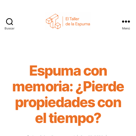
Buscar
Menú
El
Taller
de
la
Espuma
Espuma con
memoria: ¿Pierde
propiedades con
el tiempo?