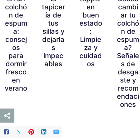
colchó
tapicer
en
cambi
n de
ía de
buen
ar tu
espum
tus
estado
colchó
a:
sillas y
:
n de
consej
dejarla
Limpie
espum
os
s
za y
a?
para
impec
cuidad
Señale
dormir
ables
os
s de
fresco
desga
en
ste y
verano
recom
endaci
ones