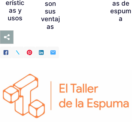
erístic
as de
son
as y
espum
sus
usos
a
ventaj
as