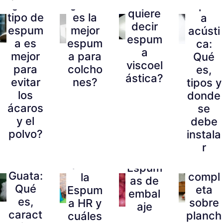
¿Qué
¿Qué
¿Cuál
Espum
quiere
tipo de
es la
a
decir
espum
mejor
acústi
espum
a es
espum
ca:
a
mejor
a para
Qué
viscoel
para
colcho
es,
ástica?
evitar
nes?
tipos y
los
donde
ácaros
se
y el
debe
polvo?
instala
r
Fibra o
Guía
Qué es
Espum
Guata:
compl
la
as de
Qué
eta
Espum
embal
es,
sobre
a HR y
aje
caract
planch
cuáles