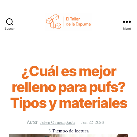
Buscar
Menú
El
Taller
de
la
Espuma
¿Cuál es mejor
relleno para pufs?
Tipos y materiales
Julen Oruesagasti
Jun 22, 2026
Autor:
5
Tiempo de lectura