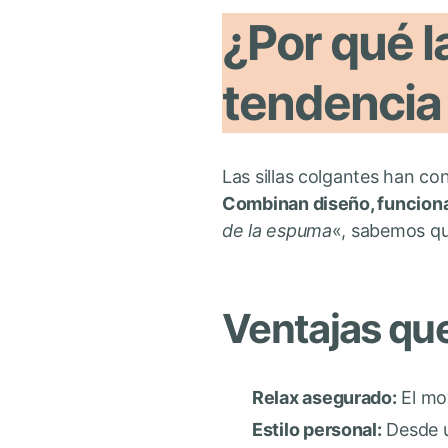
¿Por qué la
tendencia 
Las sillas colgantes han con
Combinan diseño, funcion
de la espuma
«, sabemos que
Ventajas qu
Relax asegurado:
El mov
Estilo personal:
Desde u