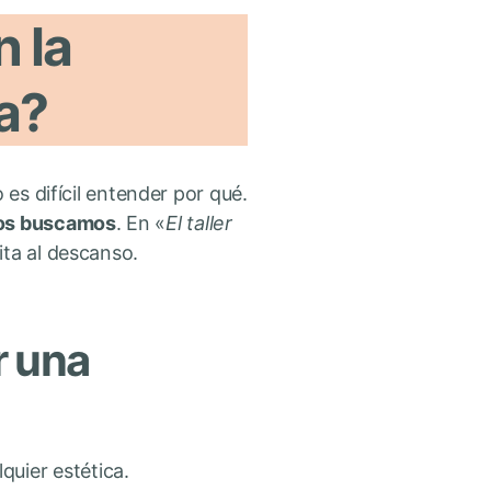
n la
a?
 es difícil entender por qué.
dos buscamos
. En «
El taller
ita al descanso.
r una
.
uier estética.