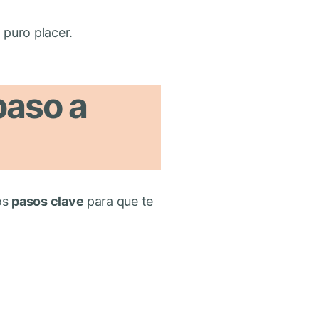
puro placer.
paso a
los
pasos clave
para que te