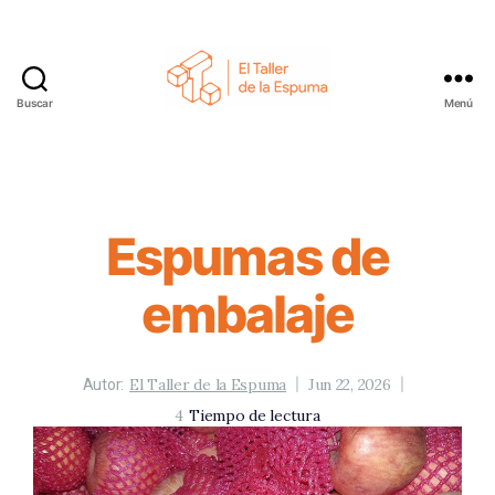
Buscar
Menú
El
Taller
de
la
Espuma
Espumas de
embalaje
El Taller de la Espuma
Jun 22, 2026
Autor:
4
Tiempo de lectura