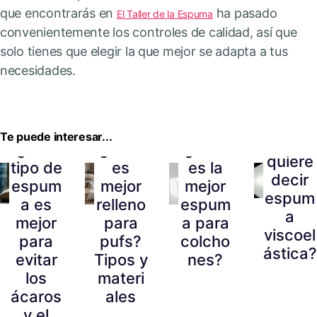
que encontrarás en
ha pasado
El Taller de la Espuma
convenientemente los controles de calidad, así que
solo tienes que elegir la que mejor se adapta a tus
necesidades.
Te puede interesar...
¿Qué
¿Qué
¿Cuál
¿Cuál
quiere
tipo de
es
es la
decir
espum
mejor
mejor
espum
a es
relleno
espum
a
mejor
para
a para
viscoel
para
pufs?
colcho
ástica?
evitar
Tipos y
nes?
los
materi
ácaros
ales
y el