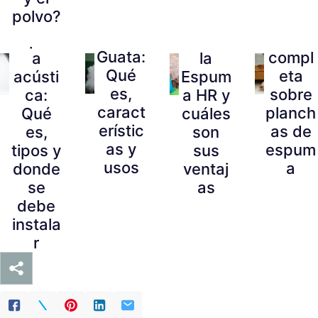
polvo?
Fibra o
Guía
Qué es
Espum
Guata:
compl
la
a
Qué
eta
Espum
acústi
es,
sobre
a HR y
ca:
caract
planch
cuáles
Qué
erístic
as de
son
es,
as y
espum
sus
tipos y
usos
a
ventaj
donde
as
se
debe
instala
r