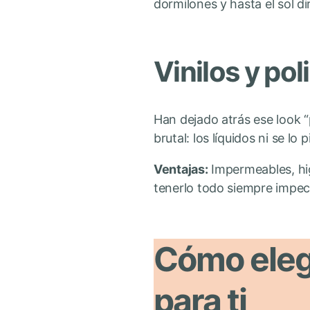
dormilones y hasta el sol di
Vinilos y pol
Han dejado atrás ese look “
brutal: los líquidos ni se l
Ventajas:
Impermeables, higi
tenerlo todo siempre impec
Cómo elegi
para ti