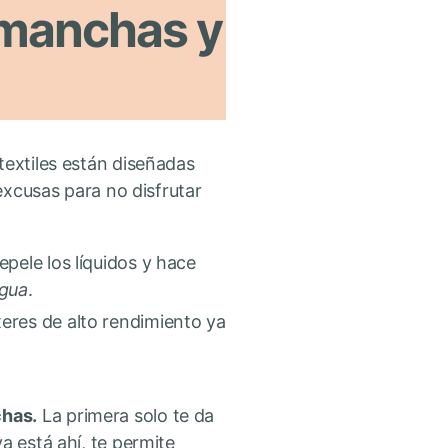
imanchas y
textiles están diseñadas
 excusas para no disfrutar
epele los líquidos y hace
agua
.
teres de alto rendimiento ya
chas.
La primera solo te da
a está ahí, te permite