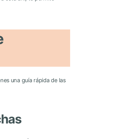
e
enes una guía rápida de las
chas