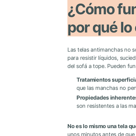
¿Cómo fun
por qué l
Las telas antimanchas no so
para resistir líquidos, suci
del sofá a tope. Pueden fu
Tratamientos superfici
que las manchas no pen
Propiedades inherente
son resistentes a las m
No es lo mismo una tela q
unos minutos antes de que e