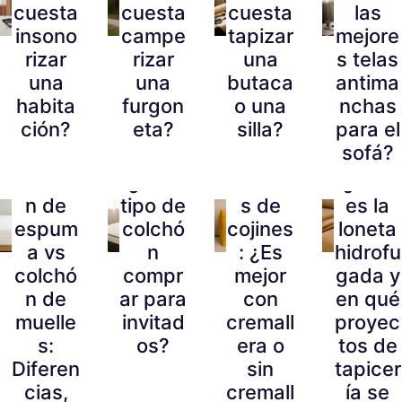
cuesta
cuesta
cuesta
las
insono
campe
tapizar
mejore
rizar
rizar
una
s telas
una
una
butaca
antima
habita
furgon
o una
nchas
ción?
eta?
silla?
para el
sofá?
Colchó
¿Qué
Funda
¿Qué
n de
tipo de
s de
es la
espum
colchó
cojines
loneta
a vs
n
: ¿Es
hidrofu
colchó
compr
mejor
gada y
n de
ar para
con
en qué
muelle
invitad
cremall
proyec
s:
os?
era o
tos de
Diferen
sin
tapicer
cias,
cremall
ía se