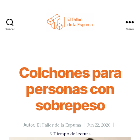
Buscar
Menú
El
Taller
de
la
Espuma
Colchones para
personas con
sobrepeso
El Taller de la Espuma
Jun 22, 2026
Autor:
5
Tiempo de lectura