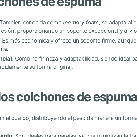
lchones de espuma
 También conocida como
memory foam
, se adapta al 
 presión, proporcionando un soporte excepcional y alivi
: Es más económica y ofrece un soporte firme, aunqu
uma.
ncia)
: Combina firmeza y adaptabilidad, siendo ideal 
pidamente su forma original.
 los colchones de espum
tan al cuerpo, distribuyendo el peso de manera uniform
iento
: Son ideales para parejas, ya que minimizan la t