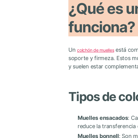
¿Qué es u
funciona?
Un
está comp
colchón de muelles
soporte y firmeza. Estos m
y suelen estar complement
Tipos de co
Muelles ensacados
: C
reduce la transferencia
Muelles bonnell
: Son m