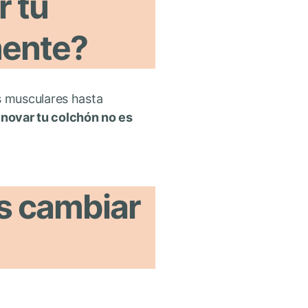
r tu
mente?
s musculares hasta
enovar tu colchón no es
as cambiar