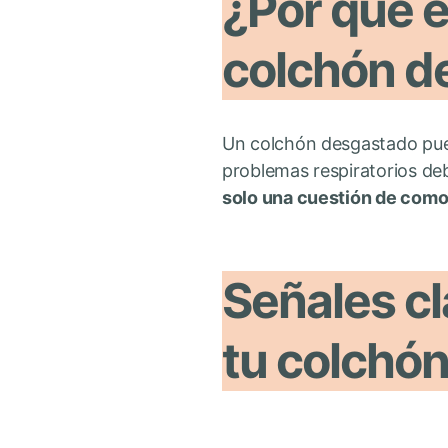
¿Por qué e
colchón d
Un colchón desgastado pued
problemas respiratorios deb
solo una cuestión de como
Señales cl
tu colchó