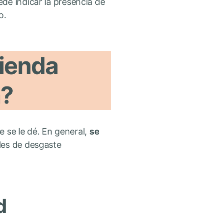
de indicar la presencia de
o.
ienda
a?
e se le dé. En general,
se
ales de desgaste
d