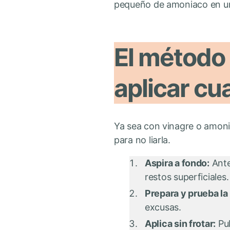
pequeño de amoniaco en un l
El método 
aplicar cu
Ya sea con vinagre o amonia
para no liarla.
Aspira a fondo:
Ante
restos superficiales.
Prepara y prueba la
excusas.
Aplica sin frotar:
Pul