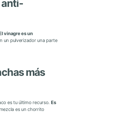
 anti-
El vinagre es un
en un pulverizador una parte
anchas más
co es tu último recurso.
Es
 mezcla es un chorrito