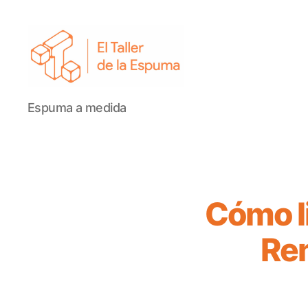
El
Espuma a medida
Taller
de
la
Espuma
Cómo li
Rem