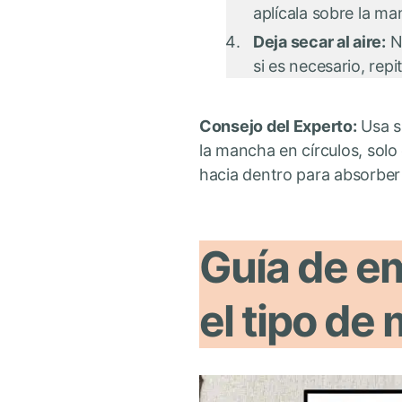
aplícala sobre la m
Deja secar al aire:
No
si es necesario, repi
Consejo del Experto:
Usa si
la mancha en círculos, solo
hacia dentro para absorber l
Guía de e
el tipo de