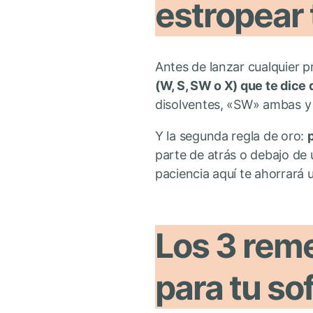
estropear 
Antes de lanzar cualquier p
(W, S, SW o X) que te dice 
disolventes, «SW» ambas y «
Y la segunda regla de oro:
parte de atrás o debajo de 
paciencia aquí te ahorrará 
Los 3 rem
para tu so